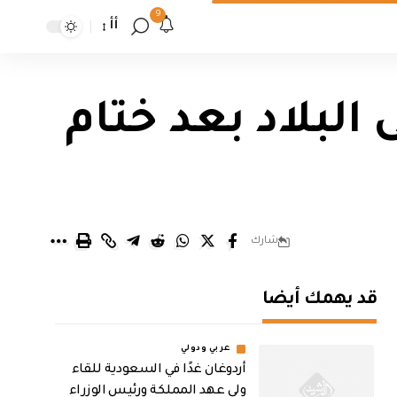
9
أأ
البلاد بعد ختام
شارك
قد يهمك أيضا
عربي ودولي
أردوغان غدًا في السعودية للقاء
ولي عهد المملكة ورئيس الوزراء