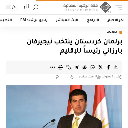
أأ
اخر الاخبار
البرامج
البث المباشر
راديو الرشيد FM
التطبي
محليات
برلمان كردستان ينتخب نيجيرفان
بارزاني رئيساً للإقليم
قبل 7 سنوات
17 مشاهدات