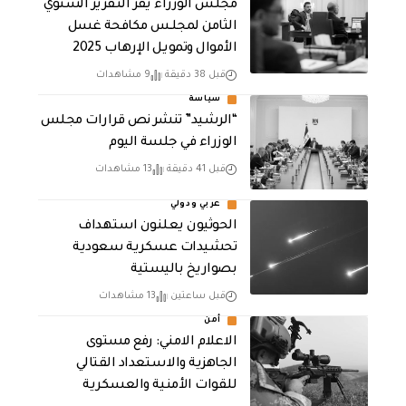
مجلس الوزراء يقر التقرير السنوي
الثامن لمجلـس مكافحة غسل
الأموال وتمويـل الإرهـاب 2025
قبل 38 دقيقة
9 مشاهدات
سياسة
“الرشيد” تنشر نص قرارات مجلس
الوزراء في جلسة اليوم
قبل 41 دقيقة
13 مشاهدات
عربي ودولي
الحوثيون يعلنون استهداف
تحشيدات عسكرية سعودية
بصواريخ باليستية
قبل ساعتين
13 مشاهدات
أمن
الاعلام الامني: رفع مستوى
الجاهزية والاستعداد القتالي
للقوات الأمنية والعسكرية