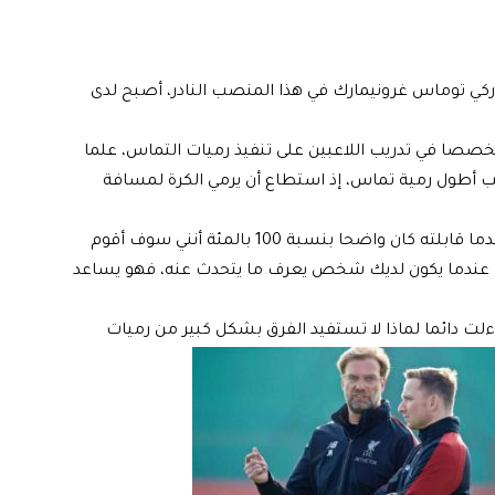
نماركي توماس غرونيمارك في هذا المنصب النادر، أصبح لدى
صصا في تدريب اللاعبين على تنفيذ رميات التماس، علما
احب أطول رمية تماس، إذ استطاع أن يرمي الكرة لمسافة
: “عندما سمعت عن توماس أردت مقابلته. وعندما قابلته كان واضحا بنسبة 100 بالمئة أنني سوف أقوم
ذلك. عندما يكون لديك شخص يعرف ما يتحدث عنه، فهو يساعد
ت دائما لماذا لا تستفيد الفرق بشكل كبير من رميات