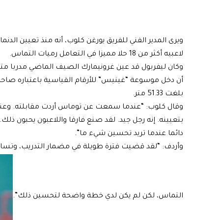
ويرى المدير الفني للفريق يورغن كلوب، أنه منذ تعيين الد
لاعبيه أكثر من 18 حلا مميزا في التعامل رميات التماس.
وكان
ليفربول
قد عين غرونيمارك الصيف الماضي مدربا متخ
أن دخل موسوعة “
غينيس
” للأرقام القياسية باعتباره ص
بلغت 51.33 متر.
وقال
كلوب
بتعيينه. إنه رجل جيد. لقد صنع فارقا واللاعبون يحبون 
دائما عندما تريد تحسين شيء ما”.
وأردف: “لقد قضيت فترة طويلة في مضمار التدريب، وتساءل
التماس، لكن لم يكن لدي خطة واضحة لتحسين ذلك”.