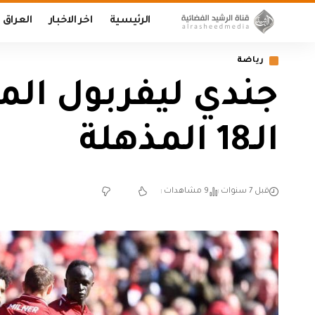
الرئيسية
اخر الاخبار
العراق
رياضة
جندي ليفربول ال
الـ18 المذهلة
قبل 7 سنوات
9 مشاهدات