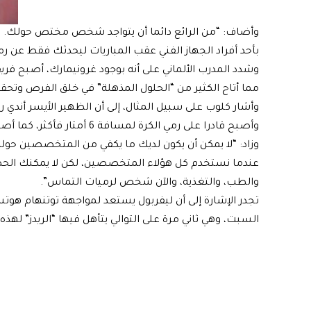
وأضاف: “من الرائع دائما أن يتواجد شخص مختص حولك. توما
بأحد أفراد الجهاز الفني عقب المباريات ليحدثك فقط عن رم
مما أتاح الكثير من “الحلول المذهلة” في خلق الفرص وتحقي
وأشار كلوب على سبيل المثال، إلى أن الظهير الأيسر أندي
ر
وأصبح قادرا على رمي الكرة لمسافة 6 أمتار فأكثر، كما أصبح أكثر سرعة ودقة في تنفيذها.
وزاد: “لا يمكن أن يكون لديك ما يكفي من المتخصصين حولك
عندما نستخدم كل هؤلاء المتخصصين، لكن لا يمكنك الحصو
والطب، والتغذية، والآن شخص لرميات التماس”.
تجدر الإشارة إلى أن ليفربول يستعد لمواجهة
توتنهام هوتس
السبت، وهي ثاني مرة على التوالي يتأهل فيها “الريدز” لهذه 