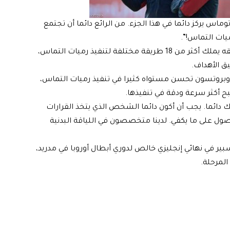
س يركز دائما في هذا الجزء. من الرائع دائما أن تجتمع
يات التماس!”.
وشدد المدرب الألماني على أنه بوجود غرونيمارك، أصبح فريقه يملك أكثر من 18 طريقة مختلفة لتنفيذ رميات التماس،
ق الأهداف.
وبروتسون
تحسن مستواه كثيرا في تنفيذ رميات التماس،
 دائما. يجب أن أكون دائما الشخص الذي يتخذ القرارات
ل على ما يكفي. لدينا متخصصون في اللياقة البدنية
بير
في نهائي إنجليزي خالص لدوري أبطال أوروبا في مدريد،
المرحلة.