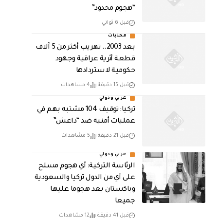
“هجوم محدود”
قبل 6 ثواني
محليات
بعد 2003.. تهريب أكثر من 5 آلاف
قطعة أثرية عراقية وجهود
حكومية لاستردادها
قبل 15 دقيقة
4 مشاهدات
عربي ودولي
تركيا: توقيف 104 مشتبه بهم في
عمليات أمنية ضد “داعش”
قبل 21 دقيقة
5 مشاهدات
عربي ودولي
الرئاسة التركية: أي هجوم مسلح
على أي من الدول تركيا والسعودية
وباكستان يعد هجوما عليها
جميعا
قبل 41 دقيقة
12 مشاهدات