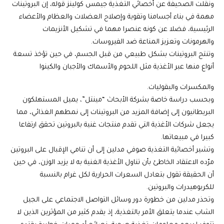
ونقلت الصحيفة عن أخصائي
التغذية
جيمس كولينز قوله، إن البروتينات
مهمة في بناء أجسامنا وتقوية وإصلاح العضلات والعظام والأعضاء
الرئيسية، فضلا عن كونه عنصرا مهما في تشكيل الأنزيمات
والهرمونات وتعزيز المناعة ضد الفيروسات.
وتنتج البروتينات بشكل طبيعي من قبل الجسم، في حين تؤخذ تسعة
أنواع منها عبر الأغذية مثل اللحوم والأسماك والأجبان والكينوا
والمكسرات والبقوليات.
وبحسب دراسة خاصة بشركة الأبحاث “مينتل”، يميل المستهلكون
البريطانيون إلى إضافة المزيد من البروتينات إلى نمطهم الغذائي، مما
يجعل شركات الأغذية التي تقدم منتجات غنية بالبروتين تحقق ارتفاعا
كبيرا في مبيعاتها.
وتشير أخصائية التغذية صوفي مدلين إلى أن تنامي الإقبال على البروتين
مرّده الاعتقاد الخاطئ بأن تناول الأغذية الغنية به لا يزيد الوزن، في حين
أن الحقيقة تقول بتعادل السعرات الحرارية لكل غرام بالنسبة
للكربوهيدرات والبروتين.
وتحذر مدلين من خطورة دور وسائل التواصل الاجتماعي على الجيل
الشاب عندما يتعلق الأمر بالتغذية، إذ يقدم كثير من المؤثرين الذين لا