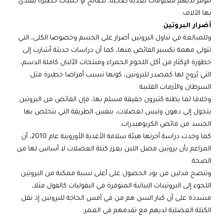
تتوفر لديهم معلومات تغذية صحية، نصائح أو حميات خطيرة يقتدي
بها الآلاف.
أضرار البروتين
وللمبالغة في تناول البروتين أضرار على الجسم وخصوصا الكلى، التي
تتولى مهمة تكسير الفائض منها، كما أن دراسات حديثة أشارت إلى
خطورة الإكثار من أكل اللحوم الحمراء ومنتجات الألبان كاملة الدسم،
التي يُروج لها كمصدر للبروتين، كونها تسبب أمراضا خطيرة مثل
السرطان والأزمات القلبية.
وخلافا لما يظنه كثيرون حقيقة مسلم بها، فإن الفائض من البروتين
يتحول إلى دهون وليس لعضلات، بنفس الطريقة التي يتخلص بها
الجسد من فائض الكربوهيدرات.
كما وجدت دراسة أجرتها هيئة سلامة الأغذية الأوروبية عام 2010، أن
المزاعم بأن بروتين مصل اللبن يعزز كتلة العضلات لا أساس لها من
الصحة.
وتنصح مدلين من يود الحصول على أعلى نسبة ممكنة من البروتين
اللجوء إلى البروتينات النباتية المتوفرة في البقوليات كالفول مثلا،
مشددة على أن كبار السن هم من في أمس الحاجة للبروتين إذ تقل
الكتلة العضلية لديهم مع تقدمهم في العمر.