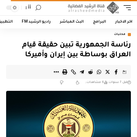
أأ
اخر الاخبار
البرامج
البث المباشر
راديو الرشيد FM
التطبي
محليات
رئاسة الجمهورية تبين حقيقة قيام
العراق بوساطة بين إيران وأميركا
قبل 7 سنوات
6 مشاهدات