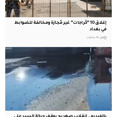
إغلاق 10 “كَراجات” غير مُجازة ومخالفة للضوابط
في بغداد
قبل 10 ساعات
بالفيديو.. انقلاب صهريج يوقف حركة السير على