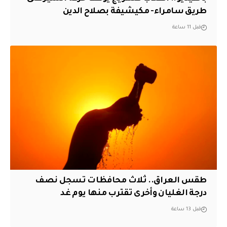
طريق سامراء- مكيشيفة بصلاح الدين
قبل 11 ساعة
طقس العراق.. ثلاث محافظات تسجل نصف
درجة الغليان وأخرى تقترب منها يوم غد
قبل 13 ساعة