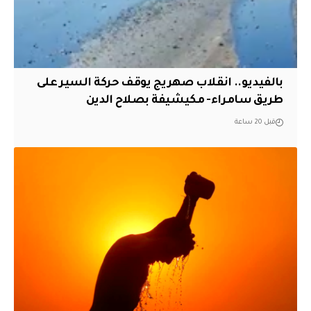
بالفيديو.. انقلاب صهريج يوقف حركة السير على
طريق سامراء- مكيشيفة بصلاح الدين
قبل 20 ساعة