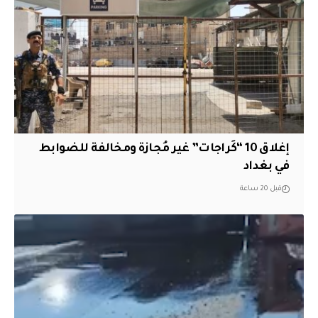
إغلاق 10 “كَراجات” غير مُجازة ومخالفة للضوابط
في بغداد
قبل 20 ساعة