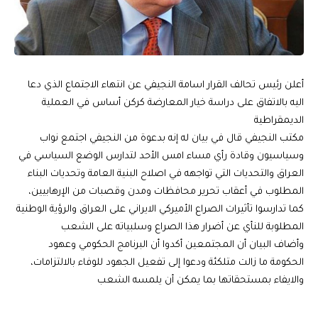
أعلن رئيس تحالف القرار اسامة النجيفي عن انتهاء الاجتماع الذي دعا
اليه بالاتفاق على دراسة خيار المعارضة كركن أساس في العملية
الديمقراطية
مكتب النجيفي قال في بيان له إنه بدعوة من النجيفي اجتمع نواب
وسياسيون وقادة رأي مساء امس الأحد لتدارس الوضع السياسي في
العراق والتحديات التي تواجهه في اصلاح البنية العامة وتحديات البناء
المطلوب في أعقاب تحرير محافظات ومدن وقصبات من الإرهابيين،
كما تدارسوا تأثيرات الصراع الأميركي الايراني على العراق والرؤية الوطنية
المطلوبة للنأي عن أضرار هذا الصراع وسلبياته على الشعب
وأضاف البيان أن المجتمعين أكدوا أن البرنامج الحكومي وعهود
الحكومة ما زالت متلكئة ودعوا إلى تفعيل الجهود للوفاء بالالتزامات،
والايفاء بمستحقاتها بما يمكن أن يلمسه الشعب