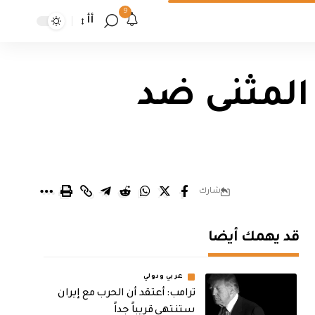
9
أأ
المثنى ضد
شارك
قد يهمك أيضا
عربي ودولي
‏ترامب: أعتقد أن الحرب مع إيران
ستنتهي قريباً جداً