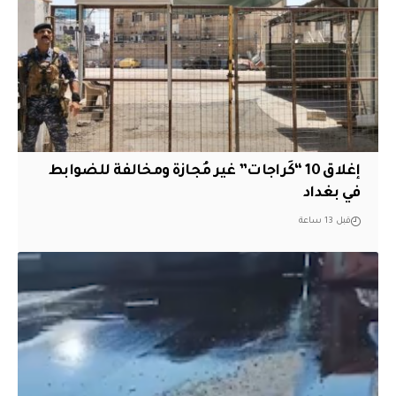
إغلاق 10 “كَراجات” غير مُجازة ومخالفة للضوابط
في بغداد
قبل 13 ساعة