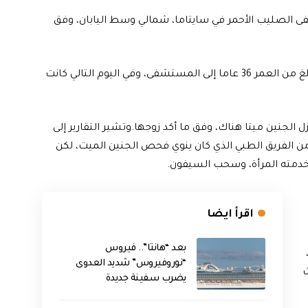
 الصليب الأحمر في سايتاما، شمالي وسط اليابان، وفق
وأفادت وسائل الإعلام المحلية أنه تم إدخال امرأة حامل، تبلغ من العمر 36 عاما إلى المستشفى، وفي اليوم التالي كانت
 الجنين ميتا هناك، وفق ما أكد زوجها.وتشير التقارير إلى
من الفريق الطبي الذي كان ينوي فحص الجنين الميت، لكن
دمته المرأة، وسحب السيفون.
اقرأ ايضا
بعد “هانتا”.. فيروس
“نوروفيروس” شديد العدوى
ث
يضرب سفينة جديدة