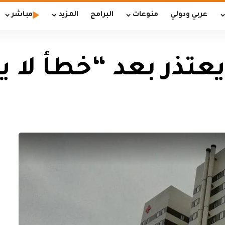
عربي ودولي
منوعات
البرامج
المزيد
مباشر
تذر بعد “خطأ لا ي