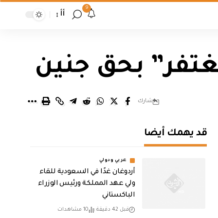
9
أأ
غتفر” بحق جنين
شارك
قد يهمك أيضا
عربي ودولي
أردوغان غدًا في السعودية للقاء
ولي عهد المملكة ورئيس الوزراء
الباكستاني
قبل 42 دقيقة
10 مشاهدات