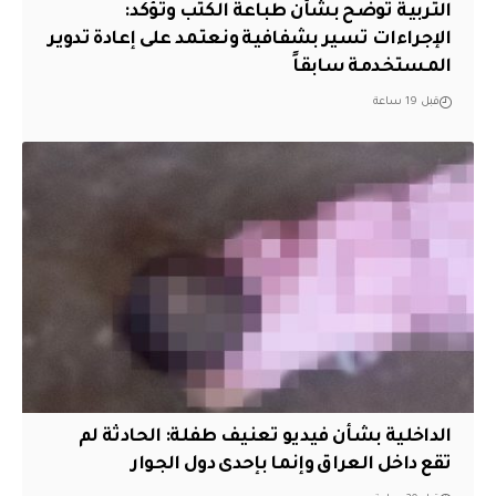
التربية توضح بشأن طباعة الكتب وتؤكد:
الإجراءات تسير بشفافية ونعتمد على إعادة تدوير
المستخدمة سابقاً
قبل 19 ساعة
الداخلية بشأن فيديو تعنيف طفلة: الحادثة لم
تقع داخل العراق وإنما بإحدى دول الجوار