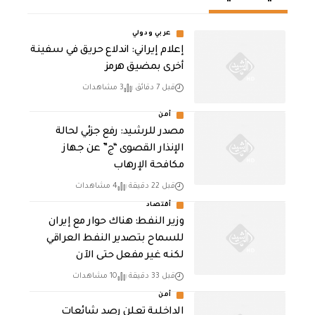
عربي ودولي
إعلام إيراني: اندلاع حريق في سفينة
أخرى بمضيق هرمز
قبل 7 دقائق
3 مشاهدات
أمن
مصدر للرشيد: رفع جزئي لحالة
الإنذار القصوى “ج” عن جهاز
مكافحة الإرهاب
قبل 22 دقيقة
4 مشاهدات
أقتصاد
وزير النفط: هناك حوار مع إيران
للسماح بتصدير النفط العراقي
لكنه غير مفعل حتى الآن
قبل 33 دقيقة
10 مشاهدات
أمن
الداخلية تعلن رصد شائعات