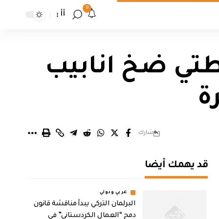
9
أأ
تي ضخ انابيب
ة
شارك
قد يهمك أيضا
عربي ودولي
البرلمان التركي يبدأ مناقشة قانون
دمج “العمال الكردستاني” في