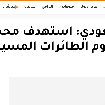
عربي ودولي
منوعات
البرامج
المزيد
مباشر
عودي: استهدف محط
م الطائرات المسير