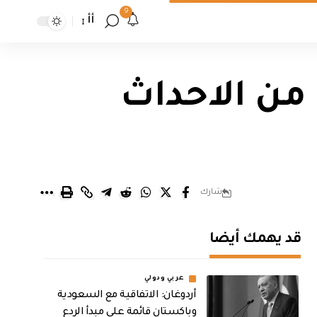
9
أأ
لن الإفراج عن 64 نزيل من الاحداث
شارك
قد يهمك أيضا
عربي ودولي
أردوغان: الاتفاقية مع السعودية
وباكستان قائمة على مبدأ الردع