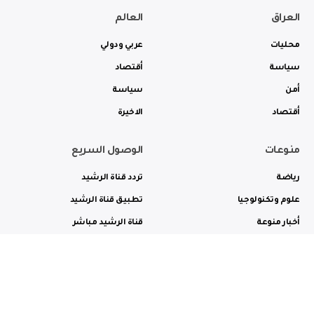
العراق
العالم
محليات
عربي ودولي
سياسة
أقتصاد
أمن
سياسة
أقتصاد
الاخيرة
منوعات
الوصول السريع
رياضة
تردد قناة الرشيد
علوم وتكنولوجيا
تطبيق قناة الرشيد
أخبار منوعة
قناة الرشيد مباشر
ثقافة وفن
راديو الرشيد مباشر
من نحن
الترددات
الاعلانات
الاتصال بنا