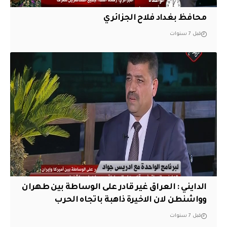
محافظ بغداد فلاح الجزائري
قبل 7 سنوات
الدايني : العراق غير قادر على الوساطة بين طهران
وواشنطن لان الاخيرة ذاهبة باتجاه الحرب
قبل 7 سنوات