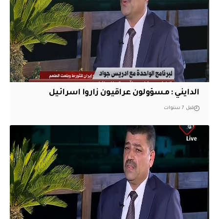
الدايني : مسؤولون عراقيون زاروا اسرائيل
قبل 7 سنوات