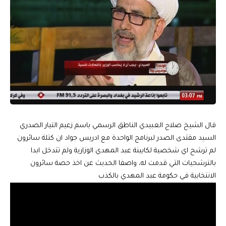
قال الشيخ صلاح العبيدي الناطق الرسمي باسم زعيم التيار الصدري
السيد مقتدى الصدر لبرنامج الواحدة مع ادريس جواد ان كتلة سائرون
لم ترشح اي شخصية لكابينة عبد المهدي الوزارية ولم تتدخل ابدا
بالترشحيات التي قدمت له، واصفا الحديث عن اخذ حصة سائرون
الانتخابية في حكومة عبد المهدي بالكذب