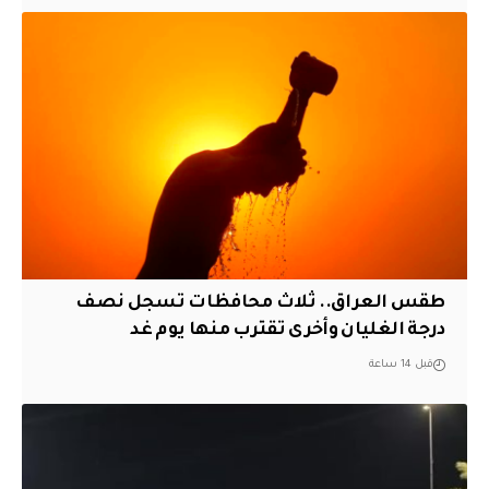
طقس العراق.. ثلاث محافظات تسجل نصف
درجة الغليان وأخرى تقترب منها يوم غد
قبل 14 ساعة