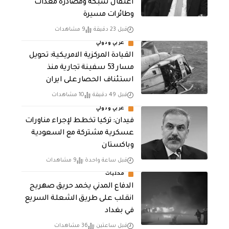
اعتقال شبكة ومصادرة معدات
وطائرات مسيرة
قبل 23 دقيقة
9 مشاهدات
عربي ودولي
القيادة المركزية الامريكية: تحويل
مسار 53 سفينة تجارية منذ
استئناف الحصار على ايران
قبل 49 دقيقة
10 مشاهدات
عربي ودولي
فيدان: تركيا تخطط لإجراء مناورات
عسكرية مشتركة مع السعودية
وباكستان
قبل ساعة واحدة
9 مشاهدات
محليات
الدفاع المدني يخمد حريق صهريج
انقلب على طريق الشعلة السريع
في بغداد
قبل ساعتين
36 مشاهدات