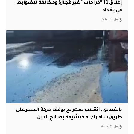
إغلاق 10 “كَراجات” غير مُجازة ومخالفة للضوابط
في بغداد
قبل 11 ساعة
بالفيديو.. انقلاب صهريج يوقف حركة السير على
طريق سامراء- مكيشيفة بصلاح الدين
قبل 12 ساعة