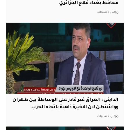
محافظ بغداد فلاح الجزائري
قبل 7 سنوات
الدايني : العراق غير قادر على الوساطة بين طهران
وواشنطن لان الاخيرة ذاهبة باتجاه الحرب
قبل 7 سنوات