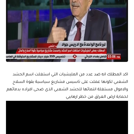
اكد المطلك انه ضد عدد من المليشيات التي استغلت اسم الحشد
الشعبي لكونها عملت على تاسيس مشاريع سياسية بقوة السلاح
والاموال مستغلة انتمائها للحشد الشعبي الذي ضحى افراده بدمائهم
لحماية ارض العراق من خطر ارهابيي