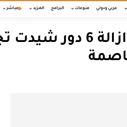
عربي ودولي
منوعات
البرامج
المزيد
مباشر
امانة بغداد تعلن ازالة 6
عاصمة