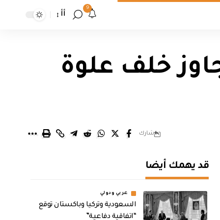
9
أأ
 دور شيدت تجاوز خلف علوة
شارك
قد يهمك أيضا
عربي ودولي
السعودية وتركيا وباكستان توقع
“اتفاقية دفاعية”