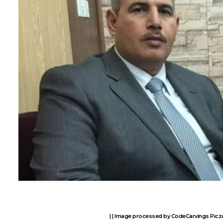
Image processed by CodeCarvings Piczar