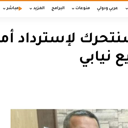
عربي ودولي
منوعات
البرامج
المزيد
مباشر
 سنتحرك لإسترداد أم
 نيابي