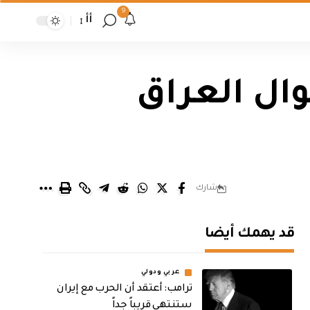
9
أأ
وال العراق
شارك
قد يهمك أيضا
عربي ودولي
‏ترامب: أعتقد أن الحرب مع إيران
ستنتهي قريباً جداً