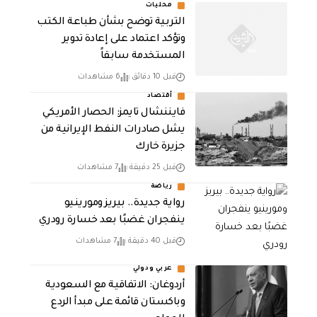
محليات
التربية توضح بشأن طباعة الكتب
وتؤكد اعتماد على إعادة تدوير
المستخدمة سابقاً
قبل 10 دقائق
6 مشاهدات
أقتصاد
فايننشال تايمز: الحصار الأمريكي
يشل صادرات النفط الإيرانية من
جزيرة خارك
قبل 25 دقيقة
7 مشاهدات
رياضة
رواية جديدة.. بيريز ومورينيو
ينفجران غضبًا بعد خسارة رودري
قبل 40 دقيقة
7 مشاهدات
عربي ودولي
أردوغان: الاتفاقية مع السعودية
وباكستان قائمة على مبدأ الردع