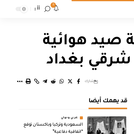
9
أأ
ات تضبط 250 كسرية صيد هوائية
شرقي بغداد
شارك
قد يهمك أيضا
عربي ودولي
السعودية وتركيا وباكستان توقع
“اتفاقية دفاعية”