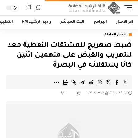
أأ
اخر الاخبار
البرامج
البث المباشر
راديو الرشيد FM
التطبي
الاخبار العاجلة
ضبط صهريج للمشتقات النفطية معد
للتهريب والقبض على متهمين اثنين
كانا يستقلانه في البصرة
قبل 7 سنوات
7 مشاهدات