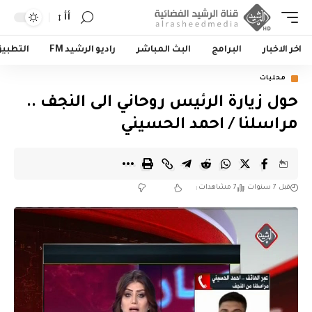
أأ
اخر الاخبار
البرامج
البث المباشر
راديو الرشيد FM
التطبي
محليات
حول زيارة الرئيس روحاني الى النجف ..
مراسلنا / احمد الحسيني
قبل 7 سنوات
7 مشاهدات