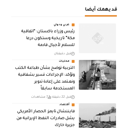
قد يهمك أيضا
عربي ودولي
رئيس وزراء باكستان: “اتفاقية
مكة” تاريخية وستكون درعا
للسلام لأجيال قادمة
قبل دقيقتان
محليات
التربية توضح بشأن طباعة الكتب
وتؤكد: الإجراءات تسير بشفافية
ونعتمد على إعادة تدوير
المستخدمة سابقاً
قبل 22 دقيقة
7 مشاهدات
أقتصاد
فايننشال تايمز: الحصار الأمريكي
يشل صادرات النفط الإيرانية من
جزيرة خارك