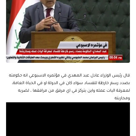
قال رئيس الوزراء عادل عبد المهدي في مؤتمره الاسبوعي انه حكومته
بصدد رسم خارطة للفساد سواء كان في الدولة او في الحياة العامة،
لمعرفة اليات عمله واين يتركز في اي مرفق من مرافقها ، لضربه
ومحاربته