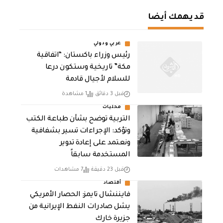
قد يهمك أيضا
عربي ودولي
رئيس وزراء باكستان: “اتفاقية
مكة” تاريخية وستكون درعا
للسلام لأجيال قادمة
قبل 3 دقائق
1 مشاهدة
محليات
التربية توضح بشأن طباعة الكتب
وتؤكد: الإجراءات تسير بشفافية
ونعتمد على إعادة تدوير
المستخدمة سابقاً
قبل 23 دقيقة
7 مشاهدات
أقتصاد
فايننشال تايمز: الحصار الأمريكي
يشل صادرات النفط الإيرانية من
جزيرة خارك