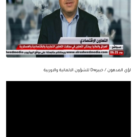
لؤي المدهون / خبيرDw للشؤون الالمانية والاوربية