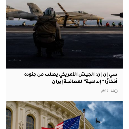
سي إن إن: الجيش الأمريكي يطلب من جنوده
أفكارًا “إبداعية” لمعاقبة إيران
قبل 6 أيام