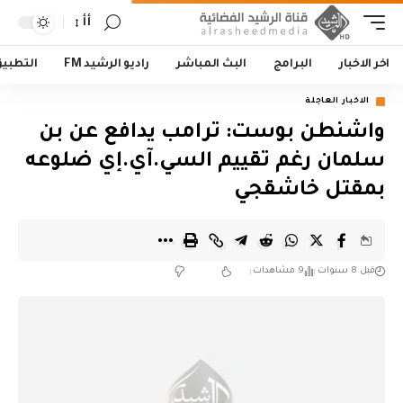
أأ
اخر الاخبار
البرامج
البث المباشر
راديو الرشيد FM
التطبي
الاخبار العاجلة
واشنطن بوست: ترامب يدافع عن بن
سلمان رغم تقييم السي.آي.إي ضلوعه
بمقتل خاشقجي
قبل 8 سنوات
9 مشاهدات