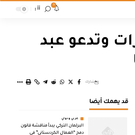
9
أأ
ات وتدعو عبد
شارك
قد يهمك أيضا
عربي ودولي
البرلمان التركي يبدأ مناقشة قانون
دمج “العمال الكردستاني” في