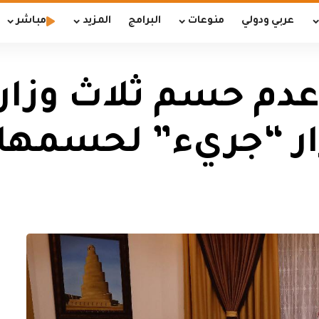
عربي ودولي
منوعات
البرامج
المزيد
مباشر
 عدم حسم ثلاث وزار
رار “جريء” لحسمها