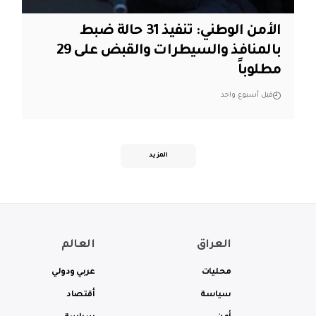
الأمن الوطني: تنفيذ 31 حالة ضبط
بالمنافذ والسيطرات والقبض على 29
مطلوباً
قبل أسبوع واحد
المزيد
العراق
العالم
محليات
عربي ودولي
سياسة
أقتصاد