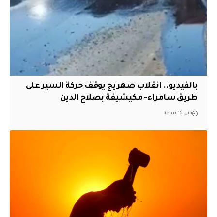
بالفيديو.. انقلاب صهريج يوقف حركة السير على
طريق سامراء- مكيشيفة بصلاح الدين
قبل 15 ساعة