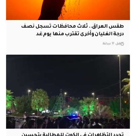
طقس العراق.. ثلاث محافظات تسجل نصف
درجة الغليان وأخرى تقترب منها يوم غد
قبل 17 ساعة
تجدد التظاهرات في الكوت للمطالبة بتحسين