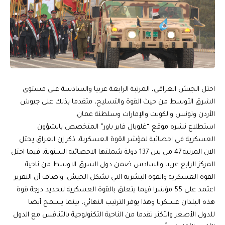
احتل الجيش العراقي، المرتبة الرابعة عربيا والسادسة على مستوى
الشرق الأوسط من حيث القوة والتسليح، متقدما بذلك على جيوش
الأردن وتونس والكويت والإمارات وسلطنة عمان.
استطلاع نشره موقع “غلوبال فاير باور” المتخصص بالشؤون
العسكرية في احصائية لمؤشر القوة العسكرية، ذكر إن العراق يحتل
الان المرتبة 47 من بين 137 دولة شملتها الاحصائية السنوية، فيما احتل
المركز الرابع عربيا والسادس ضمن دول الشرق الاوسط من ناحية
القوة العسكرية والقوة البشرية التي تشكل الجيش. واضاف أن التقرير
اعتمد على 55 مؤشرا فيما يتعلق بالقوة العسكرية لتحديد درجة قوة
هذه البلدان عسكريا وهذا يوفر الترتيب النهائي، بينما يسمح أيضا
للدول الأصغر والأكثر تقدما من الناحية التكنولوجية بالتنافس مع الدول