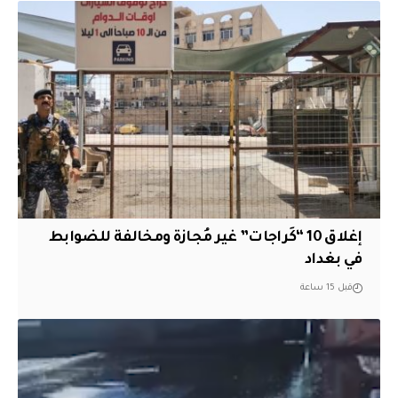
إغلاق 10 “كَراجات” غير مُجازة ومخالفة للضوابط
في بغداد
قبل 15 ساعة