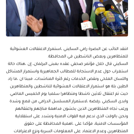
انتقد النائب عن البصرة رامي السكيني ،استمرار الاعتقالات العشوائية
للمتظاهرين وبعض الناشطين في المحافظة.
السكيني قال خلال مؤتمر صحفي عقده بمبنى البرلمان، إن ،هناك حالة
استغراب حول عدم الاستجابة للمطالب الجماهيرية واستمرار المشاكل
واللسان الملحي ونقص الخدمات رغم كثرة المناشدات، مبينا ان ،ما زاد
الطين بلة هو استمرار الاعتقالات العشوائية للناشطين والمتظاهرين
حيث تم اعتقال ثلاثين ناشطا ومتظاهرا سلميا يوم الخميس الماضي.
وابدى السكيني ،رفضه ،لاستمرار المسلسل الدرامي من قمع وشدة
ورعب تجاه المتظاهرين الذين يخشون مداهمة منازلهم واعتقالهم
ونحن بالوقت الذي ندعم فيه القوات الامنية ونشدد على استقلالية
المؤسسات الامنية، مؤكدا على ،اهمية المحافظة على حقوق
المتظاهرين وعدم الاعتماد على المعلومات السرية ونزع الاعترافات