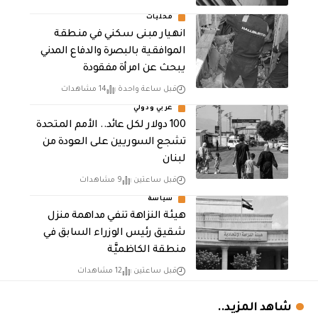
محليات
انهيار مبنى سكني في منطقة
الموافقية بالبصرة والدفاع المدني
يبحث عن امرأة مفقودة
قبل ساعة واحدة
14 مشاهدات
عربي ودولي
100 دولار لكل عائد.. الأمم المتحدة
تشجع السوريين على العودة من
لبنان
قبل ساعتين
9 مشاهدات
سياسة
هيئة النزاهة تنفي مداهمة منزل
شقيق رئيس الوزراء السابق في
منطقة الكاظميَّة
قبل ساعتين
12 مشاهدات
شاهد المزيد..