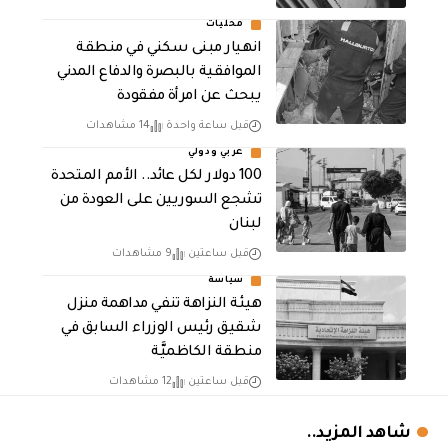
محليات
انهيار مبنى سكني في منطقة
الموافقية بالبصرة والدفاع المدني
يبحث عن امرأة مفقودة
قبل ساعة واحدة
14 مشاهدات
عربي ودولي
100 دولار لكل عائد.. الأمم المتحدة
تشجع السوريين على العودة من
لبنان
قبل ساعتين
9 مشاهدات
سياسة
هيئة النزاهة تنفي مداهمة منزل
شقيق رئيس الوزراء السابق في
منطقة الكاظميَّة
قبل ساعتين
12 مشاهدات
شاهد المزيد..