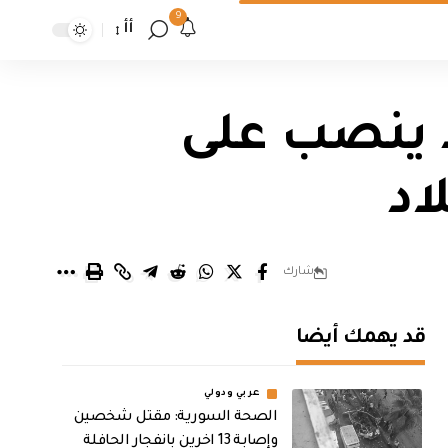
9
أأ
 ينصب على
اد
شارك
قد يهمك أيضا
عربي ودولي
الصحة السورية: مقتل شخصين
وإصابة 13 اخرين بانفجار الحافلة