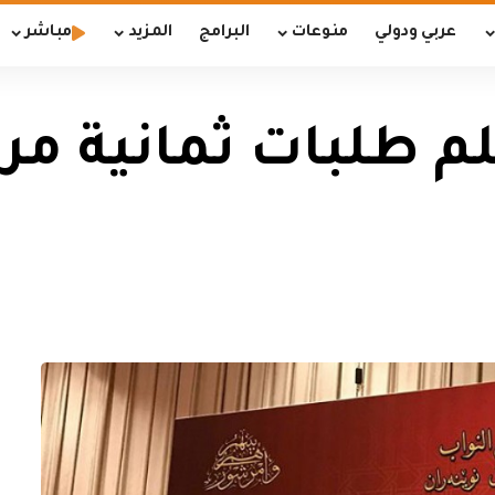
عربي ودولي
منوعات
البرامج
المزيد
مباشر
م طلبات ثمانية م