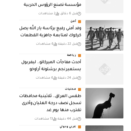
مؤسسة تصنع الرؤوس الحربية
قبل 6 دقائق
2 مشاهدات
أمن
وفد أمني رفيع برئاسة يار الله يصل
كركوك لمتابعة جاهزية القطعات
قبل 22 دقيقة
6 مشاهدات
رياضة
أحدث مفاجآت الميركاتو.. ليفربول
يستعير نجم برشلونة أراوخو
قبل 24 دقيقة
6 مشاهدات
محليات
طقس العراق.. ثلاثينية محافظات
تسجل نصف درجة الغليان وأخرى
تقترب منها يوم غد
قبل 44 دقيقة
13 مشاهدات
عربي ودولي