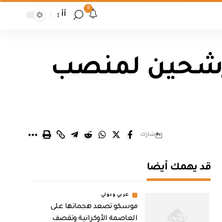
9
أأ
رشحين لمنصب
شارك
قد يهمك أيضا
عربي ودولي
موسكو تصعد هجماتها على
العاصمة الأوكرانية وتقصف