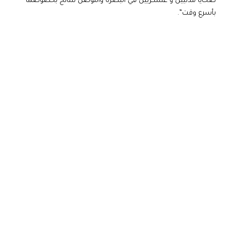
ضحايا مدنيين و عسكريين في البصرة والتوصل لنتائج بخصوصها
بأسرع وقت”.