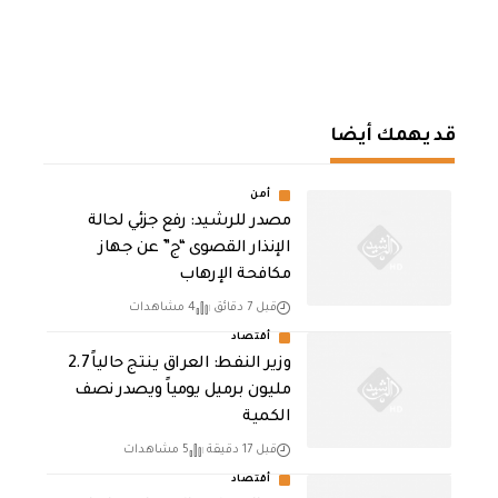
قد يهمك أيضا
أمن
مصدر للرشيد: رفع جزئي لحالة
الإنذار القصوى “ج” عن جهاز
مكافحة الإرهاب
قبل 7 دقائق
4 مشاهدات
أقتصاد
وزير النفط: العراق ينتج حالياً 2.7
مليون برميل يومياً ويصدر نصف
الكمية
قبل 17 دقيقة
5 مشاهدات
أقتصاد