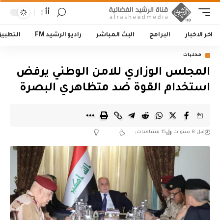
أأ
اخر الاخبار
البرامج
البث المباشر
راديو الرشيد FM
التطبي
محليات
المجلس الوزاري للامن الوطني يرفض
استخدام القوة ضد متظاهري البصرة
قبل 8 سنوات
15 مشاهدات