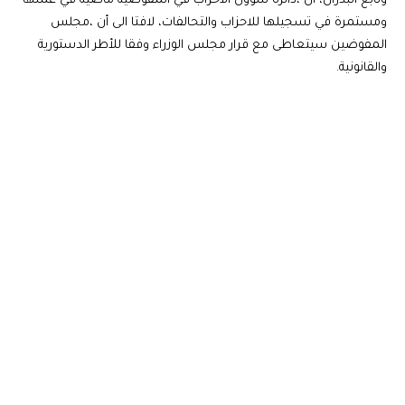
وتابع البدران، أن ،دائرة شؤون الاحزاب في المفوضية ماضية في عملها
ومستمرة في تسجيلها للاحزاب والتحالفات، لافتا الى أن ،مجلس
المفوضين سيتعاطى مع قرار مجلس الوزراء وفقا للأطر الدستورية
والقانونية.