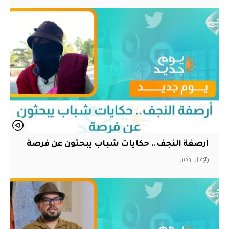
أرصفة النجف.. حكايات شباب يبحثون عن فرصة
قبل يومين