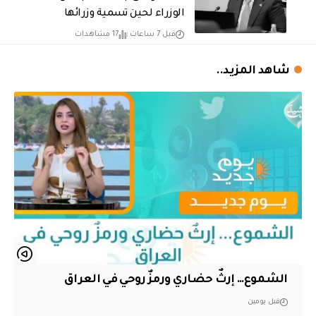
الوزراء لحين تسمية وزرائها
قبل 7 ساعات
17 مشاهدات
شاهد المزيد..
الشموع… إرثٌ حضاري ورمزٌ روحي في العراق
قبل يومين