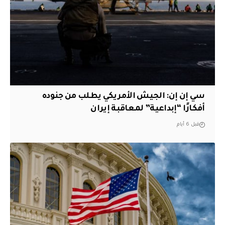
سي إن إن: الجيش الأمريكي يطلب من جنوده
أفكارًا “إبداعية” لمعاقبة إيران
قبل 6 أيام