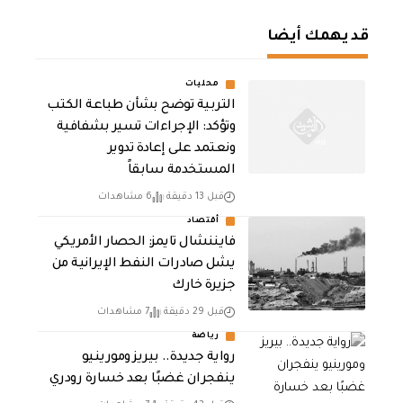
قد يهمك أيضا
محليات
التربية توضح بشأن طباعة الكتب
وتؤكد: الإجراءات تسير بشفافية
ونعتمد على إعادة تدوير
المستخدمة سابقاً
قبل 13 دقيقة
6 مشاهدات
أقتصاد
فايننشال تايمز: الحصار الأمريكي
يشل صادرات النفط الإيرانية من
جزيرة خارك
قبل 29 دقيقة
7 مشاهدات
رياضة
رواية جديدة.. بيريز ومورينيو
ينفجران غضبًا بعد خسارة رودري