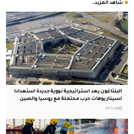
شاهد المزيد..
البنتاغون يعد استراتيجية نووية جديدة استعدادا
لسيناريوهات حرب محتملة مع روسيا والصين
قبل 5 أيام