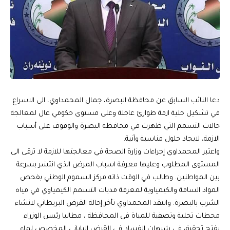
دعا النائب السابق عن محافظة البصرة، جمال المحمداوي، الى الاسراع
في تشكيل خلية ازمة طوارئ عاجلة وعلى مستوى حكومي عال لمعالجة
حالات التسمم التي ظهرت في محافظة البصرة والوقوف على أسباب
الازمة، لايجاد حلول مناسبة وآنية.
واعتبر المحمداوي إجراءات وزارة الصحة في معالجتها للازمة لا ترقى الى
المستوى المطلوب وعليها معرفة اسباب المرض الذي انتشر بسرعة
بين المواطنين. وطالب في الوقت ذاته مركز السموم الوطني بفحص
المواد السامة والكيمياوية لمعرفة مديات التسمم الكيمياوي في مياه
الشرب بالبصرة. وانتقد المحمداوي تأخر إحالة القرض البريطاني لانشاء
محطات تحلية وتصفية للمياة في المحافظة ، مطالبا رئيس الوزراء
بفتح تحقيق في شبهات الفساد في القرض الياباني المخصص لماء