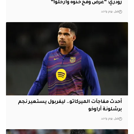
رودري: “عرض وقح خذوه وارحلوا”
قبل يوم واحد
أحدث مفاجآت الميركاتو.. ليفربول يستعير نجم
برشلونة أراوخو
قبل يوم واحد