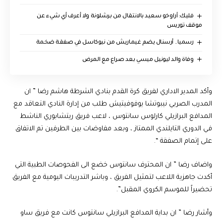
فليك: أراوخو سعيد بالانتقال من برشلونة ولا أعرف أي شيء عن
موقف توريس
رسميا.. أرسنال يضم غيماريش من نيوكاسل في صفقة ضخمة
وفاة والد ليونيل ميسي بعد صراع مع المرض
وأكد المدير الاداري لفريق كرة القدم بنادي الشرطة هاشم رضا ” ان
المدرب الصربي نيبوتشا يوفوفيتيش طلب من إدارة النادي التعاقد مع
المدافع البرازيلي كارلوس سانتوس ، لاعب فريق ريتشابوري الناشط
في الدوري التايلندي الممتاز ، وبعد مفاوضات بين الطرفين تم الاتفاق
على إتمام الصفقة “.
واضاف رضا ” ان المحترف سانتوس خضع الى الفحوصات الطبية التي
أكدت جاهزية اللاعب لتمثيل الفريق ، وباشر التدريبات اليومية مع الفريق
تحضيراً للموسم الكروي المقبل”.
وأشار رضا ” ان بداية المدافع البرازيلي سانتوس كانت مع فريق ساو