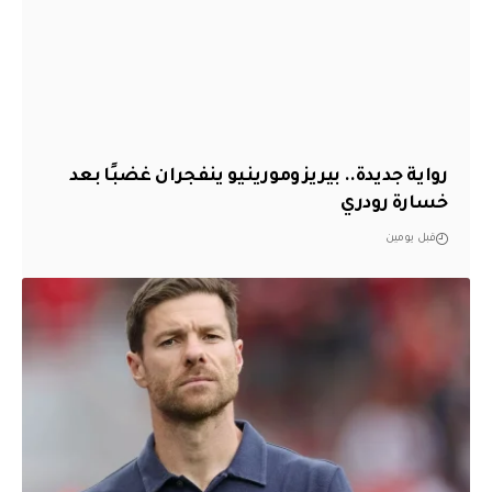
رواية جديدة.. بيريز ومورينيو ينفجران غضبًا بعد
خسارة رودري
قبل يومين