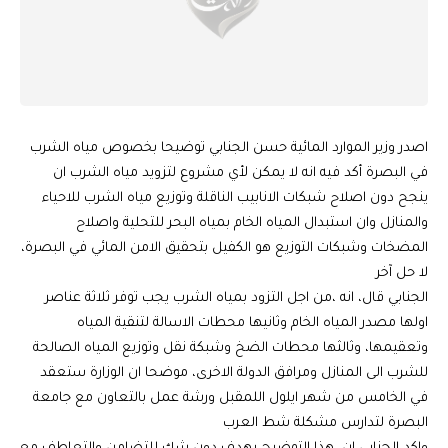
اصدر وزير الموارد المائية حسن الجنابي توضيحا بخصوص مياه الشرب
في البصرة أكد فيه انه لا يمكن لأي مشروع لتزويد مياه الشرب ان
ينجح دون اصلاح شبكات الانابيب الناقلة وتوزيع مياه الشرب للاحياء
والمنازل وان استبدال المياه الخام بمياه البحر للتحلية واصلاح
المضخات وشبكات التوزيع هو الكفيل بتحقيق الامن المائي في البصرة،
لا حل آخر
الجنابي قال، انه ،من اجل التزود بمياه الشرب يجب توفر ثلاثة عناصر
اولها مصدر المياه الخام وثانيها محطات الاسالة لتنقية المياه
وتعقيمها، وثالثها محطات الضخ وشبكة نقل وتوزيع المياه الصالحة
للشرب الى المنازل ومرافق الدولة الاخرى، موضحا ان الوزارة ستعقد
في الخامس من شهر ايلول اللمقبل ورشة عمل بالتعاون مع جامعة
البصرة لتدارس مشكلة شط العرب