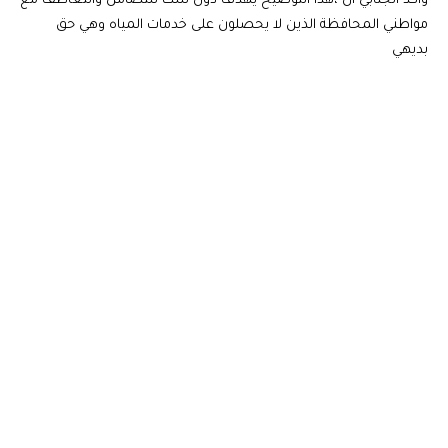
واكد الجنابي ان ،هذا التوضيح يهدف دون شك للتضامن والتعاطف مع
مواطني المحافظة الذين لا يحصلون على خدمات المياه وهي حق
بديهي