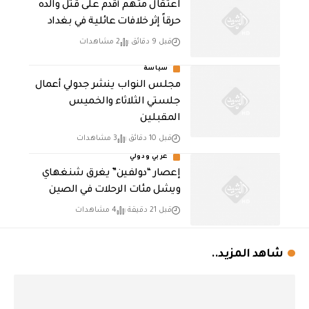
اعتقال متهم أقدم على قتل والده
حرقاً إثر خلافات عائلية في بغداد
قبل 9 دقائق
2 مشاهدات
سياسة
مجلس النواب ينشر جدولي أعمال
جلستي الثلاثاء والخميس
المقبلين
قبل 10 دقائق
3 مشاهدات
عربي ودولي
إعصار “دولفين” يغرق شنغهاي
ويشل مئات الرحلات في الصين
قبل 21 دقيقة
4 مشاهدات
شاهد المزيد..