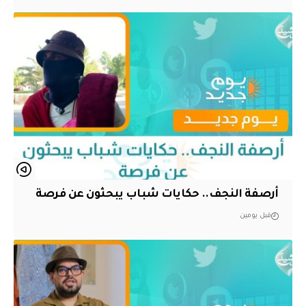
أرصفة النجف.. حكايات شباب يبحثون عن فرصة
قبل يومين