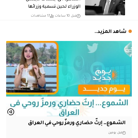
الوزراء لحين تسمية وزرائها
قبل 10 ساعات
17 مشاهدات
شاهد المزيد..
الشموع… إرثٌ حضاري ورمزٌ روحي في العراق
قبل يومين