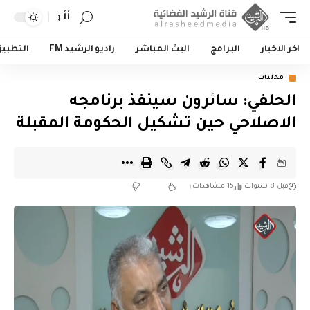
أأ
اخر الاخبار
البرامج
البث المباشر
راديو الرشيد FM
التطبي
محليات
الحلفي: سائرون سينفذ برنامجه
الاصلاحي حين تشكيل الحكومة المقبلة
قبل 8 سنوات
15 مشاهدات