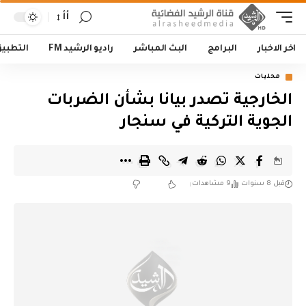
أأ
اخر الاخبار
البرامج
البث المباشر
راديو الرشيد FM
التطبي
محليات
الخارجية تصدر بيانا بشأن الضربات
الجوية التركية في سنجار
قبل 8 سنوات
9 مشاهدات