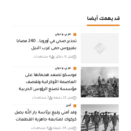
قد يهمك أيضا
عربي ودولي
تحذير صحي في أوروبا.. 240 مصابا
بفيروس حمى غرب النيل
قبل 8 دقائق
4 مشاهدات
عربي ودولي
موسكو تصعد هجماتها على
العاصمة الأوكرانية وتقصف
مؤسسة تصنع الرؤوس الحربية
قبل 22 دقيقة
7 مشاهدات
أمن
وفد أمني رفيع برئاسة يار الله يصل
كركوك لمتابعة جاهزية القطعات
قبل 39 دقيقة
9 مشاهدات