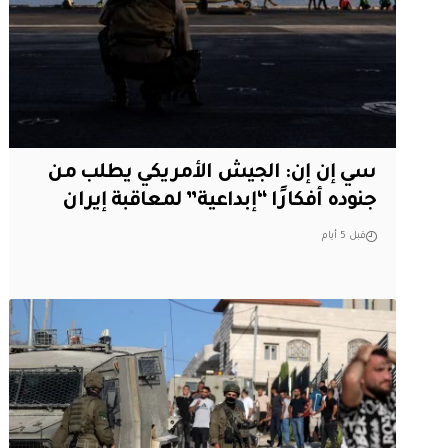
سي إن إن: الجيش الأمريكي يطلب من
جنوده أفكارًا “إبداعية” لمعاقبة إيران
قبل 5 أيام