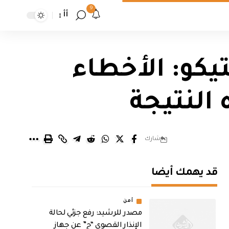
9
أأ
يكو: الأخطاء
 النتيجة
شارك
قد يهمك أيضا
أمن
مصدر للرشيد: رفع جزئي لحالة
الإنذار القصوى “ج” عن جهاز