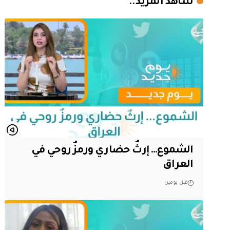
شاهد المزيد..
الشموع… إرثٌ حضاري ورمزٌ روحي في
العراق
قبل يومين