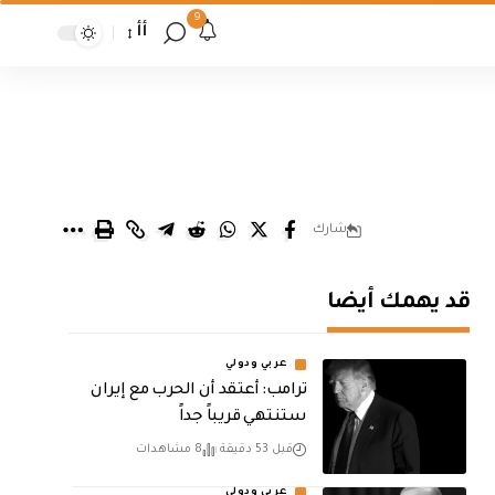
9
أأ
شارك
قد يهمك أيضا
عربي ودولي
‏ترامب: أعتقد أن الحرب مع إيران
ستنتهي قريباً جداً
قبل 53 دقيقة
8 مشاهدات
عربي ودولي